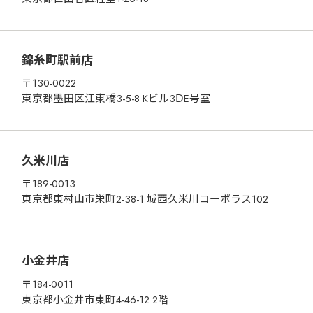
錦糸町駅前店
〒130-0022
東京都墨田区江東橋3-5-8 Kビル3ⅮE号室
久米川店
〒189-0013
TOP
東京都東村山市栄町2-38-1 城西久米川コーポラス102
GRAND MENU
SHOP
小金井店
FOOD BRAND SHARING SERVICE
〒184-0011
東京都小金井市東町4-46-12 2階
MOBILE ORDER