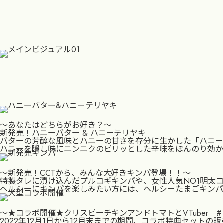
menu
〜あなたはどちらがお好き？〜
新発売！ハニーバター & ハニーテリヤキ
バターの芳醇な風味とハニーの甘さを存分に生かした「ハニー
ハニーを隠し味にニンニクのピリッとした辛味をほんのり効か
〜新発売！CCTから、みんな大好きキンパ登場！！〜
特製タレに漬け込んだプルコギキンパや、女性人気NO1明太
ヘルシーにキンパを楽しみたい方には、ヘルシーたまごキンパ
〜★コラボ開催★クリスピーチキンアンドトマトとVTuber『
2022年12月1日から12月末までの期間、コラボ特典セット