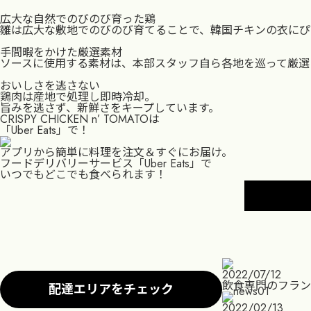
広大な自然でのびのび育った鶏
雛は広大な敷地でのびのび育てることで、韓国チキンの衣にぴ
手間暇をかけた厳選素材
TOP
ソースに使用する素材は、本部スタッフ自ら各地を巡って厳選
おいしさを逃さない
GRAND MENU
鶏肉は産地で処理し即時冷却。
旨みを逃さず、新鮮さをキープしています。
CRISPY CHICKEN n’ TOMATOは
SHOP
「Uber Eats」で！
アプリから簡単に料理を注文＆すぐにお届け。
FOOD BRAND SH
フードデリバリーサービス「Uber Eats」で
いつでもどこでも食べられます！
MOBILE ORDER
RECRUIT
CONTACT
2022/07/12
飲食専門のフランチ
配達エリアをチェック
2022/02/13