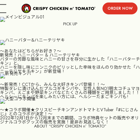
ORDER NOW
menu
PICK UP
〜あなたはどちらがお好き？〜
新発売！ハニーバター & ハニーテリヤキ
バターの芳醇な風味とハニーの甘さを存分に生かした「ハニーバターチ
キン」と、
ハニーを隠し味にニンニクのピリッとした辛味をほんのり効かせた「ハ
ニーテリヤキチキン」が新登場 !
〜新発売！CCTから、みんな大好きキンパ登場！！〜
特製タレに漬け込んだプルコギキンパや、女性人気NO1明太コチュマヨ
キンパ、えごまや野菜キンパなどたくさんの種類をご用意しました！！
ヘルシーにキンパを楽しみたい方には、ヘルシーたまごキンパも!
〜★コラボ開催★クリスピーチキンアンドトマトとVTuber『#にじさん
じ』とのコラボが決定！〜
2022年12月1日から12月末までの期間、コラボ特典セットの販売やオリ
ジナルコラボグッズの販売を実施！是非お見逃しなく！
ABOUT “CRISPY CHICKEN n’ TOMATO”