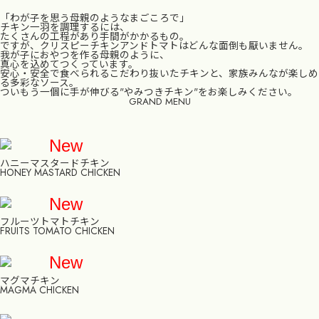
「わが子を思う母親のようなまごころで」
チキン一羽を調理するには、
たくさんの工程があり手間がかかるもの。
ですが、クリスピーチキンアンドトマトはどんな面倒も厭いません。
我が子におやつを作る母親のように、
真心を込めてつくっています。
安心・安全で食べられるこだわり抜いたチキンと、家族みんなが楽しめ
る多彩なソース。
ついもう一個に手が伸びる"やみつきチキン"をお楽しみください。
GRAND MENU
New
ハニーマスタードチキン
HONEY MASTARD CHICKEN
New
フルーツトマトチキン
FRUITS TOMATO CHICKEN
New
マグマチキン
MAGMA CHICKEN