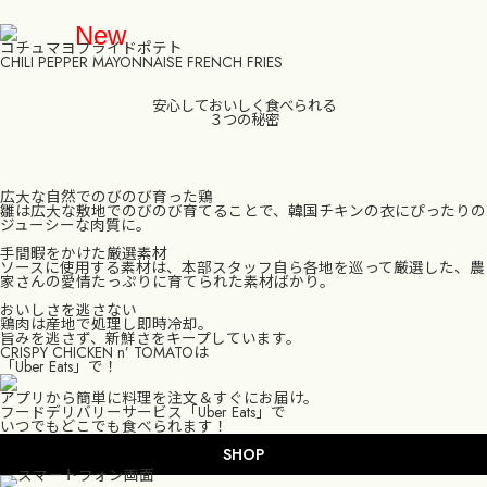
New
コチュマヨフライドポテト
CHILI PEPPER MAYONNAISE FRENCH FRIES
安心しておいしく食べられる
３つの秘密
TOP
広大な自然でのびのび育った鶏
GRAND MENU
雛は広大な敷地でのびのび育てることで、韓国チキンの衣にぴったりの
ジューシーな肉質に。
SHOP
手間暇をかけた厳選素材
ソースに使用する素材は、本部スタッフ自ら各地を巡って厳選した、農
家さんの愛情たっぷりに育てられた素材ばかり。
FOOD BRAND SHARING SERVICE
おいしさを逃さない
鶏肉は産地で処理し即時冷却。
旨みを逃さず、新鮮さをキープしています。
MOBILE ORDER
CRISPY CHICKEN n’ TOMATOは
「Uber Eats」で！
RECRUIT
アプリから簡単に料理を注文＆すぐにお届け。
フードデリバリーサービス「Uber Eats」で
いつでもどこでも食べられます！
CONTACT
SHOP