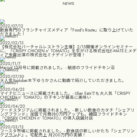
NEWS
2022/07/12
飲食専門のフランチャイズメディア「Food’s Route」に取り上げていた
だきました！
2022/02/13
【株式会社バーチャルレストラン主催】2/15開催オンラインセミナー
に、『CRISPY CHICKEN n’ TOMATO』を手がける株式会社E-MATEとメデ
ィア多数出演の株式会社ミナデインが登壇！
2020/11/7
Marisol 12月号に掲載されました。- 魅惑のフライドチキン沼
2020/07/30
大人気Youtuber木下ゆうかさんに動画で紹介していただきました。
2020/04/23
マイナビニュースに掲載されました。- Uber Eatsでも大人気「CRISPY
CHICKEN n’ TOMATO」のチキンが最高に美味い
2020/04/20
フードスタジアムに掲載されました。- 新しい飲食のカタチ「シェアリ
ングブランド」加盟で月商380万円アップも。韓国フライドチキン
「CRISPY CHICKEN n’ TOMATO」の導入店舗対談
2020/03/13
フースタ市場に掲載されました。- 飲食店の新しいかたち『シェアリン
グブランド』。宅配売上 月200万円の実績！