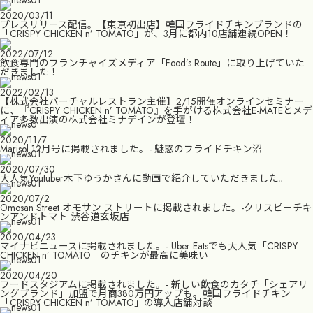
2020/03/11
プレスリリース配信。【東京初出店】韓国フライドチキンブランドの
「CRISPY CHICKEN n’ TOMATO」が、3月に都内10店舗連続OPEN！
2022/07/12
飲食専門のフランチャイズメディア「Food’s Route」に取り上げていた
だきました！
2022/02/13
【株式会社バーチャルレストラン主催】2/15開催オンラインセミナー
に、『CRISPY CHICKEN n’ TOMATO』を手がける株式会社E-MATEとメデ
ィア多数出演の株式会社ミナデインが登壇！
2020/11/7
Marisol 12月号に掲載されました。- 魅惑のフライドチキン沼
2020/07/30
大人気Youtuber木下ゆうかさんに動画で紹介していただきました。
2020/07/2
Omosan Street オモサン ストリートに掲載されました。-クリスピーチキ
ンアンドトマト 渋谷道玄坂店
2020/04/23
マイナビニュースに掲載されました。- Uber Eatsでも大人気「CRISPY
CHICKEN n’ TOMATO」のチキンが最高に美味い
2020/04/20
フードスタジアムに掲載されました。- 新しい飲食のカタチ「シェアリ
ングブランド」加盟で月商380万円アップも。韓国フライドチキン
「CRISPY CHICKEN n’ TOMATO」の導入店舗対談