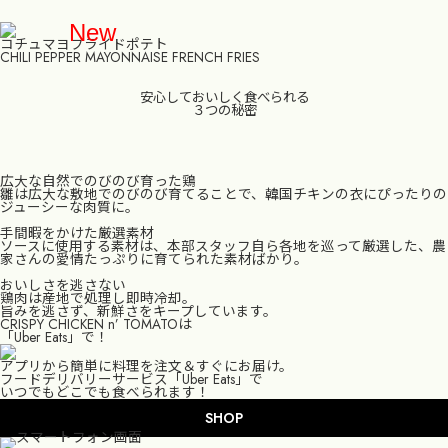
New
コチュマヨフライドポテト
CHILI PEPPER MAYONNAISE FRENCH FRIES
安心しておいしく食べられる
３つの秘密
TOP
広大な自然でのびのび育った鶏
GRAND MENU
雛は広大な敷地でのびのび育てることで、韓国チキンの衣にぴったりの
ジューシーな肉質に。
SHOP
手間暇をかけた厳選素材
ソースに使用する素材は、本部スタッフ自ら各地を巡って厳選した、農
家さんの愛情たっぷりに育てられた素材ばかり。
FOOD BRAND SHARING SERVICE
おいしさを逃さない
鶏肉は産地で処理し即時冷却。
旨みを逃さず、新鮮さをキープしています。
MOBILE ORDER
CRISPY CHICKEN n’ TOMATOは
「Uber Eats」で！
RECRUIT
アプリから簡単に料理を注文＆すぐにお届け。
フードデリバリーサービス「Uber Eats」で
いつでもどこでも食べられます！
CONTACT
SHOP