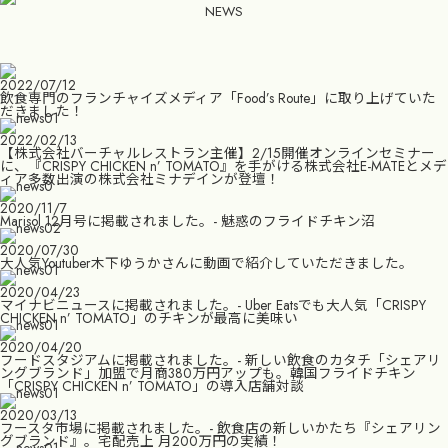
NEWS
2022/07/12
飲食専門のフランチャイズメディア「Food’s Route」に取り上げていた
だきました！
2022/02/13
【株式会社バーチャルレストラン主催】2/15開催オンラインセミナー
に、『CRISPY CHICKEN n’ TOMATO』を手がける株式会社E-MATEとメデ
ィア多数出演の株式会社ミナデインが登壇！
2020/11/7
Marisol 12月号に掲載されました。- 魅惑のフライドチキン沼
2020/07/30
大人気Youtuber木下ゆうかさんに動画で紹介していただきました。
2020/04/23
マイナビニュースに掲載されました。- Uber Eatsでも大人気「CRISPY
CHICKEN n’ TOMATO」のチキンが最高に美味い
2020/04/20
フードスタジアムに掲載されました。- 新しい飲食のカタチ「シェアリ
ングブランド」加盟で月商380万円アップも。韓国フライドチキン
「CRISPY CHICKEN n’ TOMATO」の導入店舗対談
2020/03/13
フースタ市場に掲載されました。- 飲食店の新しいかたち『シェアリン
グブランド』。宅配売上 月200万円の実績！