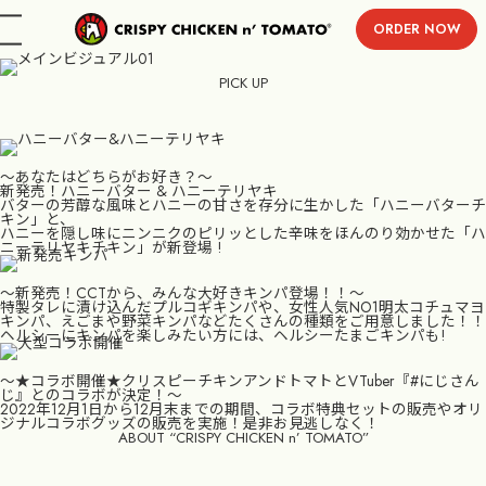
ORDER NOW
menu
PICK UP
〜あなたはどちらがお好き？〜
新発売！ハニーバター & ハニーテリヤキ
バターの芳醇な風味とハニーの甘さを存分に生かした「ハニーバターチ
キン」と、
ハニーを隠し味にニンニクのピリッとした辛味をほんのり効かせた「ハ
ニーテリヤキチキン」が新登場 !
〜新発売！CCTから、みんな大好きキンパ登場！！〜
特製タレに漬け込んだプルコギキンパや、女性人気NO1明太コチュマヨ
キンパ、えごまや野菜キンパなどたくさんの種類をご用意しました！！
ヘルシーにキンパを楽しみたい方には、ヘルシーたまごキンパも!
〜★コラボ開催★クリスピーチキンアンドトマトとVTuber『#にじさん
じ』とのコラボが決定！〜
2022年12月1日から12月末までの期間、コラボ特典セットの販売やオリ
ジナルコラボグッズの販売を実施！是非お見逃しなく！
ABOUT “CRISPY CHICKEN n’ TOMATO”