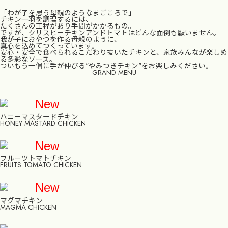
「わが子を思う母親のようなまごころで」
チキン一羽を調理するには、
たくさんの工程があり手間がかかるもの。
ですが、クリスピーチキンアンドトマトはどんな面倒も厭いません。
我が子におやつを作る母親のように、
真心を込めてつくっています。
安心・安全で食べられるこだわり抜いたチキンと、家族みんなが楽しめ
る多彩なソース。
ついもう一個に手が伸びる"やみつきチキン"をお楽しみください。
GRAND MENU
New
ハニーマスタードチキン
HONEY MASTARD CHICKEN
New
フルーツトマトチキン
FRUITS TOMATO CHICKEN
New
マグマチキン
MAGMA CHICKEN