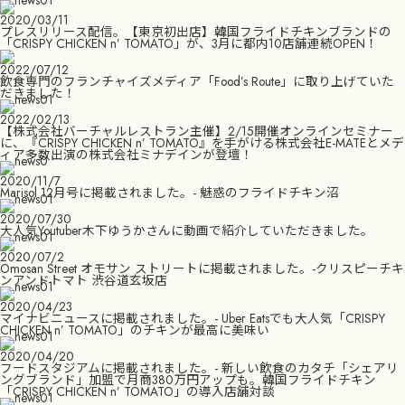
2020/03/11
プレスリリース配信。【東京初出店】韓国フライドチキンブランドの
「CRISPY CHICKEN n’ TOMATO」が、3月に都内10店舗連続OPEN！
2022/07/12
飲食専門のフランチャイズメディア「Food’s Route」に取り上げていた
だきました！
2022/02/13
【株式会社バーチャルレストラン主催】2/15開催オンラインセミナー
に、『CRISPY CHICKEN n’ TOMATO』を手がける株式会社E-MATEとメデ
ィア多数出演の株式会社ミナデインが登壇！
2020/11/7
Marisol 12月号に掲載されました。- 魅惑のフライドチキン沼
2020/07/30
大人気Youtuber木下ゆうかさんに動画で紹介していただきました。
2020/07/2
Omosan Street オモサン ストリートに掲載されました。-クリスピーチキ
ンアンドトマト 渋谷道玄坂店
2020/04/23
マイナビニュースに掲載されました。- Uber Eatsでも大人気「CRISPY
CHICKEN n’ TOMATO」のチキンが最高に美味い
2020/04/20
フードスタジアムに掲載されました。- 新しい飲食のカタチ「シェアリ
ングブランド」加盟で月商380万円アップも。韓国フライドチキン
「CRISPY CHICKEN n’ TOMATO」の導入店舗対談