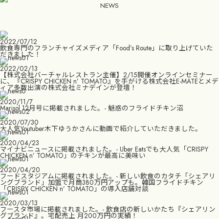
NEWS
2022/07/12
飲食専門のフランチャイズメディア「Food’s Route」に取り上げていた
だきました！
2022/02/13
【株式会社バーチャルレストラン主催】2/15開催オンラインセミナー
に、『CRISPY CHICKEN n’ TOMATO』を手がける株式会社E-MATEとメデ
ィア多数出演の株式会社ミナデインが登壇！
2020/11/7
Marisol 12月号に掲載されました。- 魅惑のフライドチキン沼
2020/07/30
大人気Youtuber木下ゆうかさんに動画で紹介していただきました。
2020/04/23
マイナビニュースに掲載されました。- Uber Eatsでも大人気「CRISPY
CHICKEN n’ TOMATO」のチキンが最高に美味い
2020/04/20
フードスタジアムに掲載されました。- 新しい飲食のカタチ「シェアリ
ングブランド」加盟で月商380万円アップも。韓国フライドチキン
「CRISPY CHICKEN n’ TOMATO」の導入店舗対談
2020/03/13
フースタ市場に掲載されました。- 飲食店の新しいかたち『シェアリン
グブランド』。宅配売上 月200万円の実績！