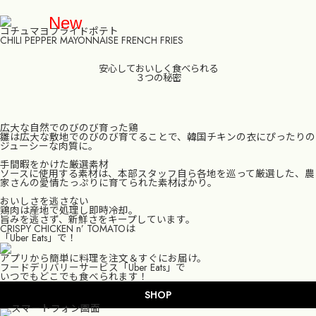
New
コチュマヨフライドポテト
CHILI PEPPER MAYONNAISE FRENCH FRIES
安心しておいしく食べられる
３つの秘密
TOP
広大な自然でのびのび育った鶏
GRAND MENU
雛は広大な敷地でのびのび育てることで、韓国チキンの衣にぴったりの
ジューシーな肉質に。
SHOP
手間暇をかけた厳選素材
ソースに使用する素材は、本部スタッフ自ら各地を巡って厳選した、農
家さんの愛情たっぷりに育てられた素材ばかり。
FOOD BRAND SHARING SERVICE
おいしさを逃さない
鶏肉は産地で処理し即時冷却。
旨みを逃さず、新鮮さをキープしています。
MOBILE ORDER
CRISPY CHICKEN n’ TOMATOは
「Uber Eats」で！
RECRUIT
アプリから簡単に料理を注文＆すぐにお届け。
フードデリバリーサービス「Uber Eats」で
いつでもどこでも食べられます！
CONTACT
SHOP