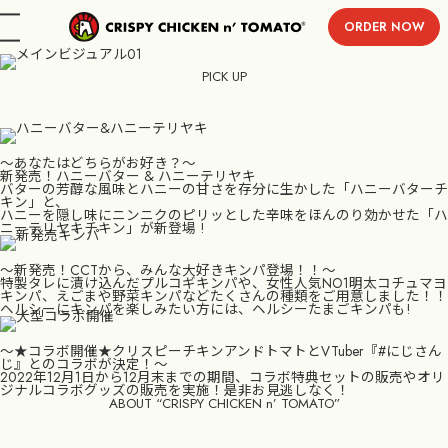
ORDER NOW
menu
PICK UP
〜あなたはどちらがお好き？〜
新発売！ハニーバター & ハニーテリヤキ
バターの芳醇な風味とハニーの甘さを存分に生かした「ハニーバターチ
キン」と、
ハニーを隠し味にニンニクのピリッとした辛味をほんのり効かせた「ハ
ニーテリヤキチキン」が新登場 !
〜新発売！CCTから、みんな大好きキンパ登場！！〜
特製タレに漬け込んだプルコギキンパや、女性人気NO1明太コチュマヨ
キンパ、えごまや野菜キンパなどたくさんの種類をご用意しました！！
ヘルシーにキンパを楽しみたい方には、ヘルシーたまごキンパも!
〜★コラボ開催★クリスピーチキンアンドトマトとVTuber『#にじさん
じ』とのコラボが決定！〜
2022年12月1日から12月末までの期間、コラボ特典セットの販売やオリ
ジナルコラボグッズの販売を実施！是非お見逃しなく！
ABOUT “CRISPY CHICKEN n’ TOMATO”