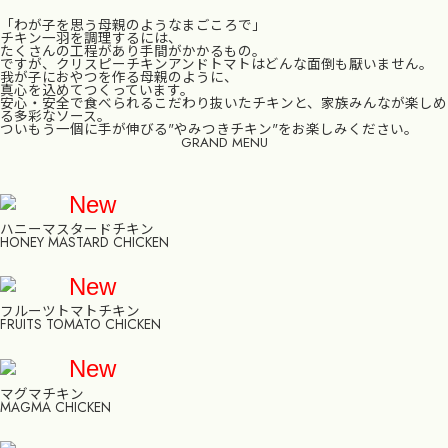
「わが子を思う母親のようなまごころで」
チキン一羽を調理するには、
たくさんの工程があり手間がかかるもの。
ですが、クリスピーチキンアンドトマトはどんな面倒も厭いません。
我が子におやつを作る母親のように、
真心を込めてつくっています。
安心・安全で食べられるこだわり抜いたチキンと、家族みんなが楽しめ
る多彩なソース。
ついもう一個に手が伸びる"やみつきチキン"をお楽しみください。
GRAND MENU
New
ハニーマスタードチキン
HONEY MASTARD CHICKEN
New
フルーツトマトチキン
FRUITS TOMATO CHICKEN
New
マグマチキン
MAGMA CHICKEN