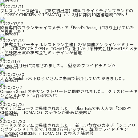
2020/03/11
プレスリリース配信。【東京初出店】韓国フライドチキンブランドの
「CRISPY CHICKEN n’ TOMATO」が、3月に都内10店舗連続OPEN！
2022/07/12
飲食専門のフランチャイズメディア「Food’s Route」に取り上げていた
だきました！
2022/02/13
【株式会社バーチャルレストラン主催】2/15開催オンラインセミナー
に、『CRISPY CHICKEN n’ TOMATO』を手がける株式会社E-MATEとメデ
ィア多数出演の株式会社ミナデインが登壇！
2020/11/7
Marisol 12月号に掲載されました。- 魅惑のフライドチキン沼
2020/07/30
大人気Youtuber木下ゆうかさんに動画で紹介していただきました。
2020/07/2
Omosan Street オモサン ストリートに掲載されました。-クリスピーチキ
ンアンドトマト 渋谷道玄坂店
2020/04/23
マイナビニュースに掲載されました。- Uber Eatsでも大人気「CRISPY
CHICKEN n’ TOMATO」のチキンが最高に美味い
2020/04/20
フードスタジアムに掲載されました。- 新しい飲食のカタチ「シェアリ
ングブランド」加盟で月商380万円アップも。韓国フライドチキン
「CRISPY CHICKEN n’ TOMATO」の導入店舗対談