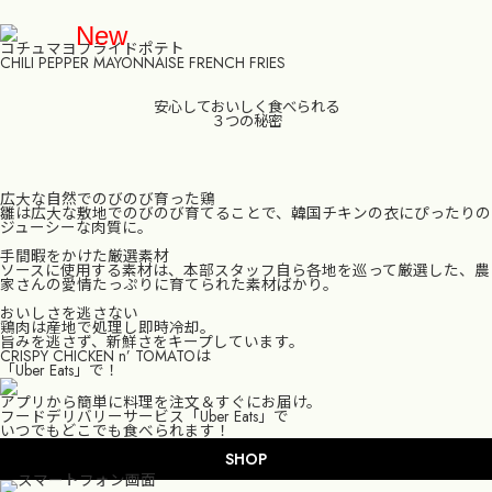
New
コチュマヨフライドポテト
CHILI PEPPER MAYONNAISE FRENCH FRIES
安心しておいしく食べられる
３つの秘密
TOP
広大な自然でのびのび育った鶏
GRAND MENU
雛は広大な敷地でのびのび育てることで、韓国チキンの衣にぴったりの
ジューシーな肉質に。
SHOP
手間暇をかけた厳選素材
ソースに使用する素材は、本部スタッフ自ら各地を巡って厳選した、農
家さんの愛情たっぷりに育てられた素材ばかり。
FOOD BRAND SHARING SERVICE
おいしさを逃さない
鶏肉は産地で処理し即時冷却。
旨みを逃さず、新鮮さをキープしています。
MOBILE ORDER
CRISPY CHICKEN n’ TOMATOは
「Uber Eats」で！
RECRUIT
アプリから簡単に料理を注文＆すぐにお届け。
フードデリバリーサービス「Uber Eats」で
いつでもどこでも食べられます！
CONTACT
SHOP