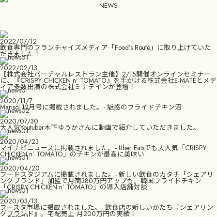
NEWS
2022/07/12
飲食専門のフランチャイズメディア「Food’s Route」に取り上げていた
だきました！
2022/02/13
【株式会社バーチャルレストラン主催】2/15開催オンラインセミナー
に、『CRISPY CHICKEN n’ TOMATO』を手がける株式会社E-MATEとメデ
ィア多数出演の株式会社ミナデインが登壇！
2020/11/7
Marisol 12月号に掲載されました。- 魅惑のフライドチキン沼
2020/07/30
大人気Youtuber木下ゆうかさんに動画で紹介していただきました。
2020/04/23
マイナビニュースに掲載されました。- Uber Eatsでも大人気「CRISPY
CHICKEN n’ TOMATO」のチキンが最高に美味い
2020/04/20
フードスタジアムに掲載されました。- 新しい飲食のカタチ「シェアリ
ングブランド」加盟で月商380万円アップも。韓国フライドチキン
「CRISPY CHICKEN n’ TOMATO」の導入店舗対談
2020/03/13
フースタ市場に掲載されました。- 飲食店の新しいかたち『シェアリン
グブランド』。宅配売上 月200万円の実績！