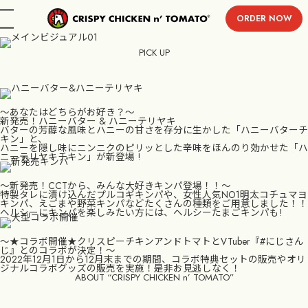
ORDER NOW
menu
PICK UP
〜あなたはどちらがお好き？〜
新発売！ハニーバター & ハニーテリヤキ
バターの芳醇な風味とハニーの甘さを存分に生かした「ハニーバターチ
キン」と、
ハニーを隠し味にニンニクのピリッとした辛味をほんのり効かせた「ハ
ニーテリヤキチキン」が新登場 !
〜新発売！CCTから、みんな大好きキンパ登場！！〜
特製タレに漬け込んだプルコギキンパや、女性人気NO1明太コチュマヨ
キンパ、えごまや野菜キンパなどたくさんの種類をご用意しました！！
ヘルシーにキンパを楽しみたい方には、ヘルシーたまごキンパも!
〜★コラボ開催★クリスピーチキンアンドトマトとVTuber『#にじさん
じ』とのコラボが決定！〜
2022年12月1日から12月末までの期間、コラボ特典セットの販売やオリ
ジナルコラボグッズの販売を実施！是非お見逃しなく！
ABOUT “CRISPY CHICKEN n’ TOMATO”