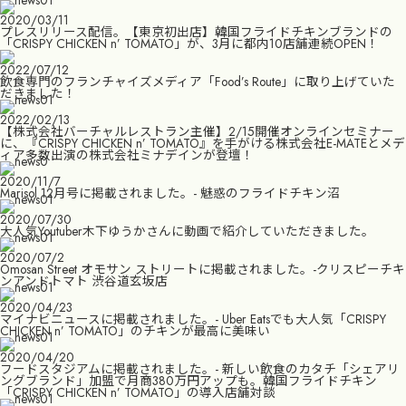
2020/03/11
プレスリリース配信。【東京初出店】韓国フライドチキンブランドの
「CRISPY CHICKEN n’ TOMATO」が、3月に都内10店舗連続OPEN！
2022/07/12
飲食専門のフランチャイズメディア「Food’s Route」に取り上げていた
だきました！
2022/02/13
【株式会社バーチャルレストラン主催】2/15開催オンラインセミナー
に、『CRISPY CHICKEN n’ TOMATO』を手がける株式会社E-MATEとメデ
ィア多数出演の株式会社ミナデインが登壇！
2020/11/7
Marisol 12月号に掲載されました。- 魅惑のフライドチキン沼
2020/07/30
大人気Youtuber木下ゆうかさんに動画で紹介していただきました。
2020/07/2
Omosan Street オモサン ストリートに掲載されました。-クリスピーチキ
ンアンドトマト 渋谷道玄坂店
2020/04/23
マイナビニュースに掲載されました。- Uber Eatsでも大人気「CRISPY
CHICKEN n’ TOMATO」のチキンが最高に美味い
2020/04/20
フードスタジアムに掲載されました。- 新しい飲食のカタチ「シェアリ
ングブランド」加盟で月商380万円アップも。韓国フライドチキン
「CRISPY CHICKEN n’ TOMATO」の導入店舗対談