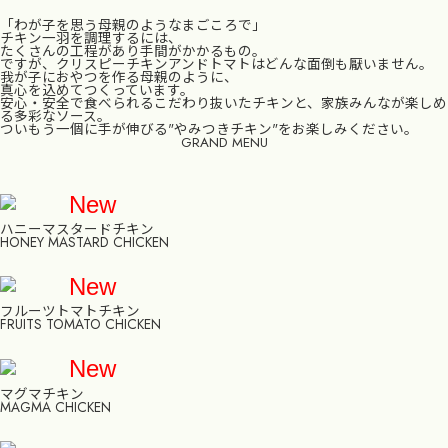
「わが子を思う母親のようなまごころで」
チキン一羽を調理するには、
たくさんの工程があり手間がかかるもの。
ですが、クリスピーチキンアンドトマトはどんな面倒も厭いません。
我が子におやつを作る母親のように、
真心を込めてつくっています。
安心・安全で食べられるこだわり抜いたチキンと、家族みんなが楽しめ
る多彩なソース。
ついもう一個に手が伸びる"やみつきチキン"をお楽しみください。
GRAND MENU
New
ハニーマスタードチキン
HONEY MASTARD CHICKEN
New
フルーツトマトチキン
FRUITS TOMATO CHICKEN
New
マグマチキン
MAGMA CHICKEN