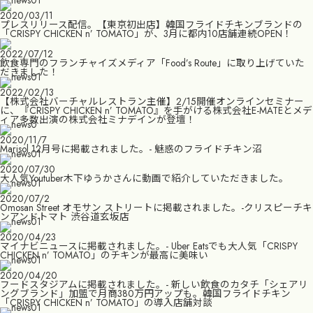
2020/03/11
プレスリリース配信。【東京初出店】韓国フライドチキンブランドの
「CRISPY CHICKEN n’ TOMATO」が、3月に都内10店舗連続OPEN！
2022/07/12
飲食専門のフランチャイズメディア「Food’s Route」に取り上げていた
だきました！
2022/02/13
【株式会社バーチャルレストラン主催】2/15開催オンラインセミナー
に、『CRISPY CHICKEN n’ TOMATO』を手がける株式会社E-MATEとメデ
ィア多数出演の株式会社ミナデインが登壇！
2020/11/7
Marisol 12月号に掲載されました。- 魅惑のフライドチキン沼
2020/07/30
大人気Youtuber木下ゆうかさんに動画で紹介していただきました。
2020/07/2
Omosan Street オモサン ストリートに掲載されました。-クリスピーチキ
ンアンドトマト 渋谷道玄坂店
2020/04/23
マイナビニュースに掲載されました。- Uber Eatsでも大人気「CRISPY
CHICKEN n’ TOMATO」のチキンが最高に美味い
2020/04/20
フードスタジアムに掲載されました。- 新しい飲食のカタチ「シェアリ
ングブランド」加盟で月商380万円アップも。韓国フライドチキン
「CRISPY CHICKEN n’ TOMATO」の導入店舗対談