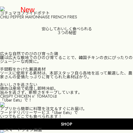
New
コチュマヨフライドポテト
CHILI PEPPER MAYONNAISE FRENCH FRIES
安心しておいしく食べられる
３つの秘密
TOP
広大な自然でのびのび育った鶏
GRAND MENU
雛は広大な敷地でのびのび育てることで、韓国チキンの衣にぴったりの
ジューシーな肉質に。
SHOP
手間暇をかけた厳選素材
ソースに使用する素材は、本部スタッフ自ら各地を巡って厳選した、農
家さんの愛情たっぷりに育てられた素材ばかり。
FOOD BRAND SHARING SERVICE
おいしさを逃さない
鶏肉は産地で処理し即時冷却。
旨みを逃さず、新鮮さをキープしています。
MOBILE ORDER
CRISPY CHICKEN n’ TOMATOは
「Uber Eats」で！
RECRUIT
アプリから簡単に料理を注文＆すぐにお届け。
フードデリバリーサービス「Uber Eats」で
いつでもどこでも食べられます！
CONTACT
SHOP