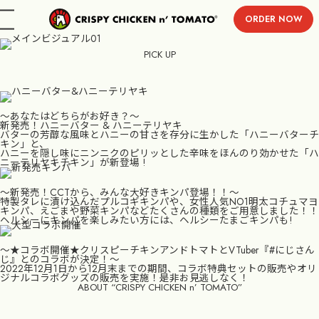
ORDER NOW
menu
PICK UP
〜あなたはどちらがお好き？〜
新発売！ハニーバター & ハニーテリヤキ
バターの芳醇な風味とハニーの甘さを存分に生かした「ハニーバターチ
キン」と、
ハニーを隠し味にニンニクのピリッとした辛味をほんのり効かせた「ハ
ニーテリヤキチキン」が新登場 !
〜新発売！CCTから、みんな大好きキンパ登場！！〜
特製タレに漬け込んだプルコギキンパや、女性人気NO1明太コチュマヨ
キンパ、えごまや野菜キンパなどたくさんの種類をご用意しました！！
ヘルシーにキンパを楽しみたい方には、ヘルシーたまごキンパも!
〜★コラボ開催★クリスピーチキンアンドトマトとVTuber『#にじさん
じ』とのコラボが決定！〜
2022年12月1日から12月末までの期間、コラボ特典セットの販売やオリ
ジナルコラボグッズの販売を実施！是非お見逃しなく！
ABOUT “CRISPY CHICKEN n’ TOMATO”