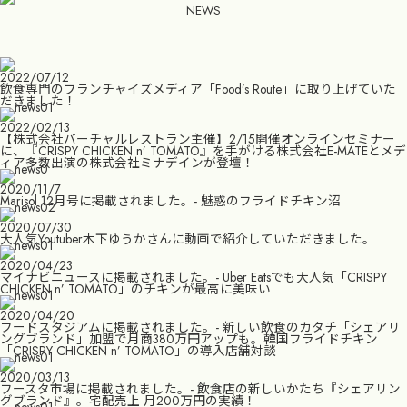
NEWS
2022/07/12
飲食専門のフランチャイズメディア「Food’s Route」に取り上げていた
だきました！
2022/02/13
【株式会社バーチャルレストラン主催】2/15開催オンラインセミナー
に、『CRISPY CHICKEN n’ TOMATO』を手がける株式会社E-MATEとメデ
ィア多数出演の株式会社ミナデインが登壇！
2020/11/7
Marisol 12月号に掲載されました。- 魅惑のフライドチキン沼
2020/07/30
大人気Youtuber木下ゆうかさんに動画で紹介していただきました。
2020/04/23
マイナビニュースに掲載されました。- Uber Eatsでも大人気「CRISPY
CHICKEN n’ TOMATO」のチキンが最高に美味い
2020/04/20
フードスタジアムに掲載されました。- 新しい飲食のカタチ「シェアリ
ングブランド」加盟で月商380万円アップも。韓国フライドチキン
「CRISPY CHICKEN n’ TOMATO」の導入店舗対談
2020/03/13
フースタ市場に掲載されました。- 飲食店の新しいかたち『シェアリン
グブランド』。宅配売上 月200万円の実績！