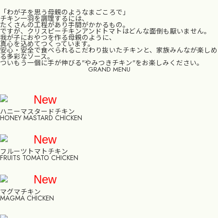
「わが子を思う母親のようなまごころで」
チキン一羽を調理するには、
たくさんの工程があり手間がかかるもの。
ですが、クリスピーチキンアンドトマトはどんな面倒も厭いません。
我が子におやつを作る母親のように、
真心を込めてつくっています。
安心・安全で食べられるこだわり抜いたチキンと、家族みんなが楽しめ
る多彩なソース。
ついもう一個に手が伸びる"やみつきチキン"をお楽しみください。
GRAND MENU
New
ハニーマスタードチキン
HONEY MASTARD CHICKEN
New
フルーツトマトチキン
FRUITS TOMATO CHICKEN
New
マグマチキン
MAGMA CHICKEN