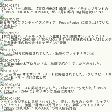
2020/03/11
プレスリリース配信。【東京初出店】韓国フライドチキンブランドの
「CRISPY CHICKEN n’ TOMATO」が、3月に都内10店舗連続OPEN！
2022/07/12
飲食専門のフランチャイズメディア「Food’s Route」に取り上げていた
だきました！
2022/02/13
【株式会社バーチャルレストラン主催】2/15開催オンラインセミナー
に、『CRISPY CHICKEN n’ TOMATO』を手がける株式会社E-MATEとメデ
ィア多数出演の株式会社ミナデインが登壇！
2020/11/7
Marisol 12月号に掲載されました。- 魅惑のフライドチキン沼
2020/07/30
大人気Youtuber木下ゆうかさんに動画で紹介していただきました。
2020/07/2
Omosan Street オモサン ストリートに掲載されました。-クリスピーチキ
ンアンドトマト 渋谷道玄坂店
2020/04/23
マイナビニュースに掲載されました。- Uber Eatsでも大人気「CRISPY
CHICKEN n’ TOMATO」のチキンが最高に美味い
2020/04/20
フードスタジアムに掲載されました。- 新しい飲食のカタチ「シェアリ
ングブランド」加盟で月商380万円アップも。韓国フライドチキン
「CRISPY CHICKEN n’ TOMATO」の導入店舗対談