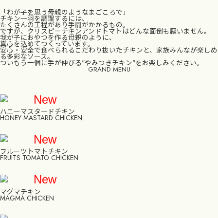
「わが子を思う母親のようなまごころで」
チキン一羽を調理するには、
たくさんの工程があり手間がかかるもの。
ですが、クリスピーチキンアンドトマトはどんな面倒も厭いません。
我が子におやつを作る母親のように、
真心を込めてつくっています。
安心・安全で食べられるこだわり抜いたチキンと、家族みんなが楽しめ
る多彩なソース。
ついもう一個に手が伸びる"やみつきチキン"をお楽しみください。
GRAND MENU
New
ハニーマスタードチキン
HONEY MASTARD CHICKEN
New
フルーツトマトチキン
FRUITS TOMATO CHICKEN
New
マグマチキン
MAGMA CHICKEN