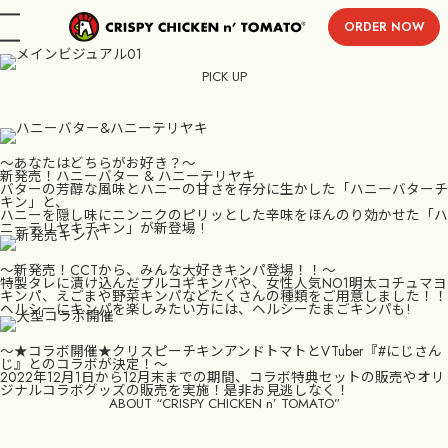
ORDER NOW
menu
PICK UP
〜あなたはどちらがお好き？〜
新発売！ハニーバター & ハニーテリヤキ
バターの芳醇な風味とハニーの甘さを存分に生かした「ハニーバターチ
キン」と、
ハニーを隠し味にニンニクのピリッとした辛味をほんのり効かせた「ハ
ニーテリヤキチキン」が新登場 !
〜新発売！CCTから、みんな大好きキンパ登場！！〜
特製タレに漬け込んだプルコギキンパや、女性人気NO1明太コチュマヨ
キンパ、えごまや野菜キンパなどたくさんの種類をご用意しました！！
ヘルシーにキンパを楽しみたい方には、ヘルシーたまごキンパも!
〜★コラボ開催★クリスピーチキンアンドトマトとVTuber『#にじさん
じ』とのコラボが決定！〜
2022年12月1日から12月末までの期間、コラボ特典セットの販売やオリ
ジナルコラボグッズの販売を実施！是非お見逃しなく！
ABOUT “CRISPY CHICKEN n’ TOMATO”