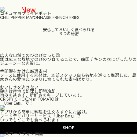
New
コチュマヨフライドポテト
CHILI PEPPER MAYONNAISE FRENCH FRIES
安心しておいしく食べられる
３つの秘密
TOP
広大な自然でのびのび育った鶏
GRAND MENU
雛は広大な敷地でのびのび育てることで、韓国チキンの衣にぴったりの
ジューシーな肉質に。
SHOP
手間暇をかけた厳選素材
ソースに使用する素材は、本部スタッフ自ら各地を巡って厳選した、農
家さんの愛情たっぷりに育てられた素材ばかり。
FOOD BRAND SHARING SERVICE
おいしさを逃さない
鶏肉は産地で処理し即時冷却。
旨みを逃さず、新鮮さをキープしています。
MOBILE ORDER
CRISPY CHICKEN n’ TOMATOは
「Uber Eats」で！
RECRUIT
アプリから簡単に料理を注文＆すぐにお届け。
フードデリバリーサービス「Uber Eats」で
いつでもどこでも食べられます！
CONTACT
SHOP