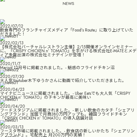
NEWS
2022/07/12
飲食専門のフランチャイズメディア「Food’s Route」に取り上げていた
だきました！
2022/02/13
【株式会社バーチャルレストラン主催】2/15開催オンラインセミナー
に、『CRISPY CHICKEN n’ TOMATO』を手がける株式会社E-MATEとメデ
ィア多数出演の株式会社ミナデインが登壇！
2020/11/7
Marisol 12月号に掲載されました。- 魅惑のフライドチキン沼
2020/07/30
大人気Youtuber木下ゆうかさんに動画で紹介していただきました。
2020/04/23
マイナビニュースに掲載されました。- Uber Eatsでも大人気「CRISPY
CHICKEN n’ TOMATO」のチキンが最高に美味い
2020/04/20
フードスタジアムに掲載されました。- 新しい飲食のカタチ「シェアリ
ングブランド」加盟で月商380万円アップも。韓国フライドチキン
「CRISPY CHICKEN n’ TOMATO」の導入店舗対談
2020/03/13
フースタ市場に掲載されました。- 飲食店の新しいかたち『シェアリン
グブランド』。宅配売上 月200万円の実績！